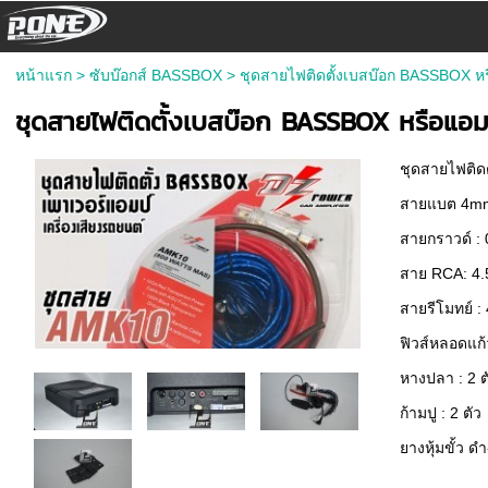
หน้าแรก
>
ซับบ๊อกส์ BASSBOX
>
ชุดสายไฟติดตั้งเบสบ๊อก BASSBOX หร
ชุดสายไฟติดตั้งเบสบ๊อก BASSBOX หรือแอม
ชุดสายไฟติด
สายแบต 4mm
สายกราวด์ : 
สาย RCA: 4.
สายรีโมทย์ :
ฟิวส์หลอดแก้ว
หางปลา : 2 ต
ก้ามปู : 2 ตัว
ยางหุ้มขั้ว ด