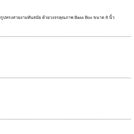
ายรูปทรงสวยงามทันสมัย ด้วยวงจรคุณภาพ Bass Box ขนาด 8 นิ้ว