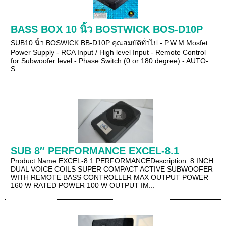
BASS BOX 10 นิ้ว BOSTWICK BOS-D10P
SUB10 นิ้ว BOSWICK BB-D10P คุณสมบัติทั่วไป - P.W.M Mosfet
Power Supply - RCA Input / High level Input - Remote Control
for Subwoofer level - Phase Switch (0 or 180 degree) - AUTO-
S...
SUB 8″ PERFORMANCE EXCEL-8.1
Product Name:EXCEL-8.1 PERFORMANCEDescription: 8 INCH
DUAL VOICE COILS SUPER COMPACT ACTIVE SUBWOOFER
WITH REMOTE BASS CONTROLLER MAX OUTPUT POWER
160 W RATED POWER 100 W OUTPUT IM...