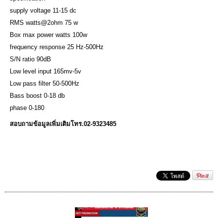
supply voltage 11-15 dc
RMS watts@2ohm 75 w
Box max power watts 100w
frequency response 25 Hz-500Hz
S/N ratio 90dB
Low level input 165mv-5v
Low pass filter 50-500Hz
Bass boost 0-18 db
phase 0-180
สอบถามข้อมูลเพิ่มเติมโทร.02-9323485