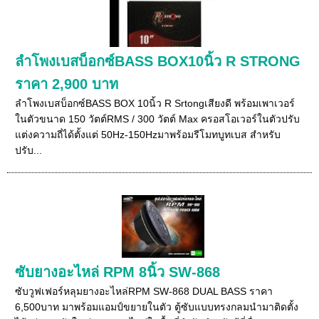
ลำโพงเบสบ็อกซ์BASS BOX10นิ้ว R STRONG
ราคา 2,900 บาท
ลำโพงเบสบ็อกซ์BASS BOX 10นิ้ว R Srtongเสียงดี พร้อมเพาเวอร์
ในตัวขนาด 150 วัตต์RMS / 300 วัตต์ Max ครอสโอเวอร์ในตัวปรับ
แต่งความถี่ได้ตั้งแต่ 50Hz-150Hzมาพร้อมรีโมทบูทเบส สำหรับ
ปรับ...
ซับยางอะไหล่ RPM 8นิ้ว SW-868
ซับวูฟเฟอร์หลุมยางอะไหล่RPM SW-868 DUAL BASS ราคา
6,500บาท มาพร้อมแอมป์ขยายในตัว ตู้ซับแบบทรงกลมนำมาติดตั้ง