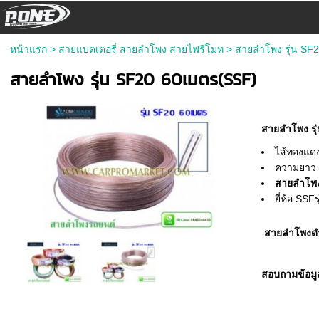
หน้าแรก
>
สายแบตเตอรี่ สายลำโพง สายไฟรีโมท
>
สายลำโพง รุ่น SF
สายลำโพง รุ่น SF20 60เมตร(SSF)
สายลำโพง รุ
ไส้ทองแด
ความยาว 
สายลำโพง
ยี่ห้อ SSF
สายลำโพงดำ
สอบถามข้อมู