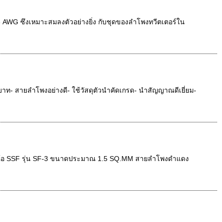
G ซึงเหมาะสมลงตัวอย่างยิ่ง กับชุดของลำโพงทวีตเตอร์ใน
สายลำโพงอย่างดี- ใช้วัสดุตัวนำคัดเกรด- นำสัญญาณดีเยี่ยม-
ี่ห้อ SSF รุ่น SF-3 ขนาดประมาณ 1.5 SQ.MM สายลำโพงดำแดง